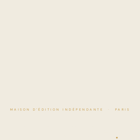
MAISON D'ÉDITION INDÉPENDANTE · PARIS
J
A
B
R
I
L
I
A
.