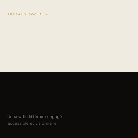
RÉSEAUX SOCIAUX
Instagram
Facebook
LinkedIn
JABRILIA
.
Un souffle littéraire engagé,
accessible et visionnaire.