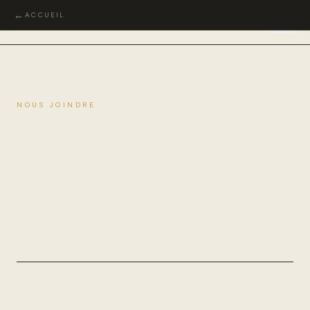
←
ACCUEIL
JABRILIA
.
←
NOUS JOINDRE
Contact
NOM
EMAIL