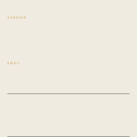
ADRESSE
Éditions Jabrilia
200, rue de la Croix Nivert
75015 Paris, France
EMAIL
contact@jabrilia.com
Pour toute proposition de manuscrit, envoyez un synopsis et les trois
premiers chapitres à l'adresse ci-dessus. Nous accusons réception sous 15
jours.