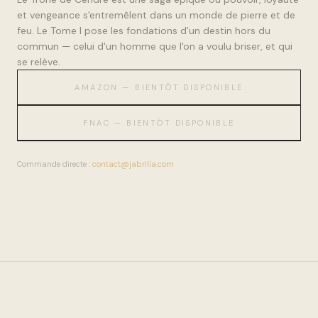
et vengeance s'entremêlent dans un monde de pierre et de
feu. Le Tome I pose les fondations d'un destin hors du
commun — celui d'un homme que l'on a voulu briser, et qui
se relève.
AMAZON — BIENTÔT DISPONIBLE
FNAC — BIENTÔT DISPONIBLE
Commande directe :
contact@jabrilia.com