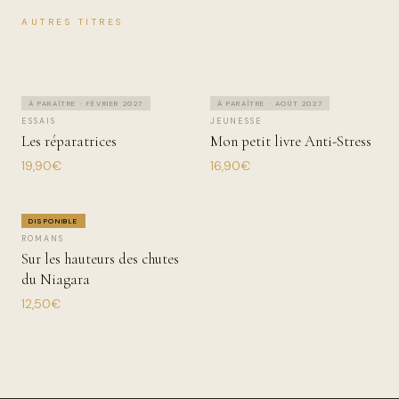
AUTRES TITRES
À PARAÎTRE · FÉVRIER 2027
À PARAÎTRE · AOÛT 2027
ESSAIS
JEUNESSE
Les réparatrices
Mon petit livre Anti-Stress
19,90€
16,90€
DISPONIBLE
ROMANS
Sur les hauteurs des chutes
du Niagara
12,50€