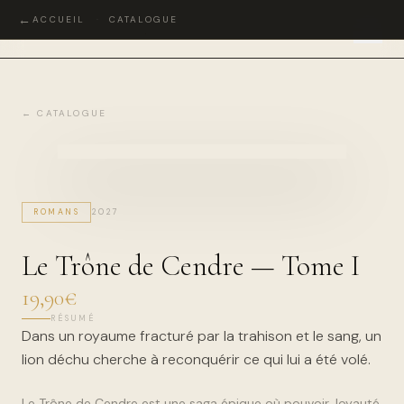
←
ACCUEIL
·
CATALOGUE
JABRILIA
.
←
← CATALOGUE
ROMANS
2027
Le Trône de Cendre — Tome I
19,90€
RÉSUMÉ
Dans un royaume fracturé par la trahison et le sang, un
lion déchu cherche à reconquérir ce qui lui a été volé.
Le Trône de Cendre est une saga épique où pouvoir, loyauté